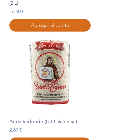
(2 L)
Precio
16,50 €
Agregar al carrito
Arroz Redondo (D.O. Valencia)
Precio
2,69 €