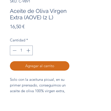
SKU: C-9891
Aceite de Oliva Virgen
Extra (AOVE) (2 L)
Precio
16,50 €
Cantidad
*
Agregar al carrito
Solo con la aceituna picual, en su
primer prensado, conseguimos un
aceite de oliva 100% virgen extra,
con esta calidad y sabor únicos. No
esta refinado lo que hace que al
calentarlo crezca un 20-25% aprox.