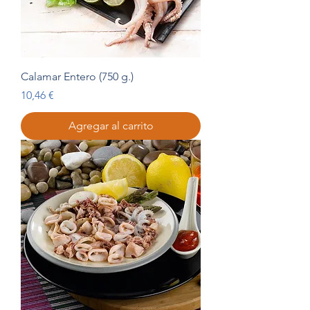
Calamar Entero (750 g.)
Precio
10,46 €
Agregar al carrito