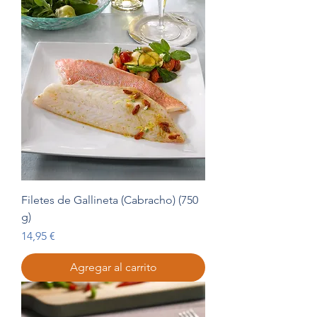
Filetes de Gallineta (Cabracho) (750
g)
Precio
14,95 €
Agregar al carrito