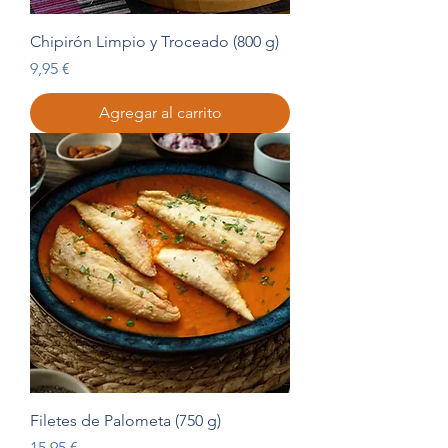
Chipirón Limpio y Troceado (800 g)
Precio
9,95 €
Agregar al carrito
Filetes de Palometa (750 g)
Precio
15,95 €