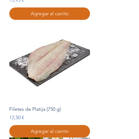
Agregar al carrito
Filetes de Platija (750 g)
Precio
12,50 €
Agregar al carrito