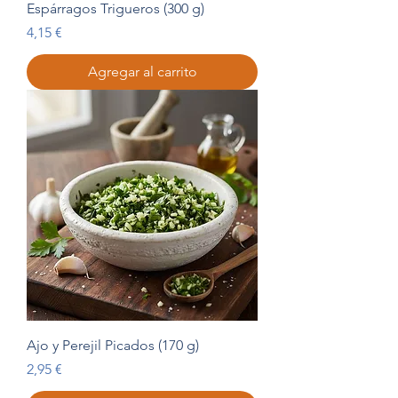
Espárragos Trigueros (300 g)
Precio
4,15 €
Agregar al carrito
Ajo y Perejil Picados (170 g)
Precio
2,95 €