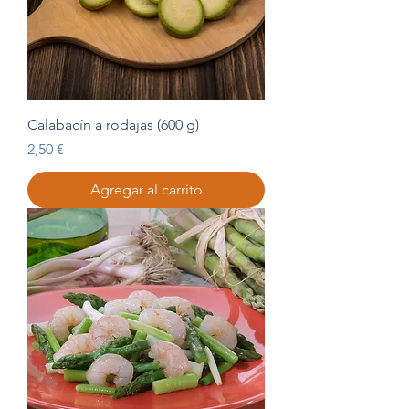
Calabacín a rodajas (600 g)
Precio
2,50 €
Agregar al carrito