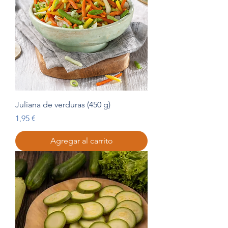
Juliana de verduras (450 g)
Precio
1,95 €
Agregar al carrito