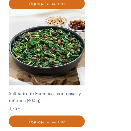
Agregar al carrito
Salteado de Espinacas con pasas y
piñones (400 g)
Precio
3,75 €
Agregar al carrito