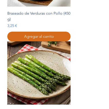
Braseado de Verduras con Pollo (450
g)
Precio
3,25 €
Agregar al carrito