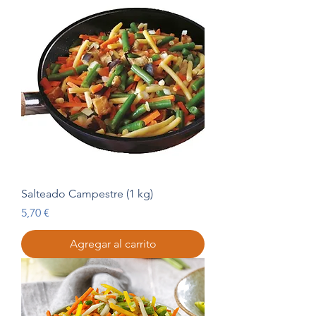
Salteado Campestre (1 kg)
Precio
5,70 €
Agregar al carrito