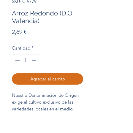
SKU: C-9779
Arroz Redondo (D.O.
Valencia)
Precio
2,69 €
Cantidad
*
Agregar al carrito
Nuestra Denominación de Origen
exige el cultivo exclusivo de las
variedades locales en el medio
natural adecuado, con un sistema
de riego que favorece la
maduración homogénea del grano