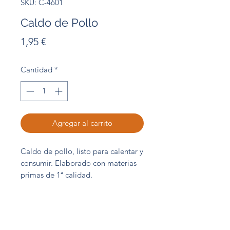
SKU: C-4601
Caldo de Pollo
Precio
1,95 €
Cantidad
*
Agregar al carrito
Caldo de pollo, listo para calentar y
consumir. Elaborado con materias
primas de 1ª calidad.
Brick 1 L
Abordo Central de Compras S.L.