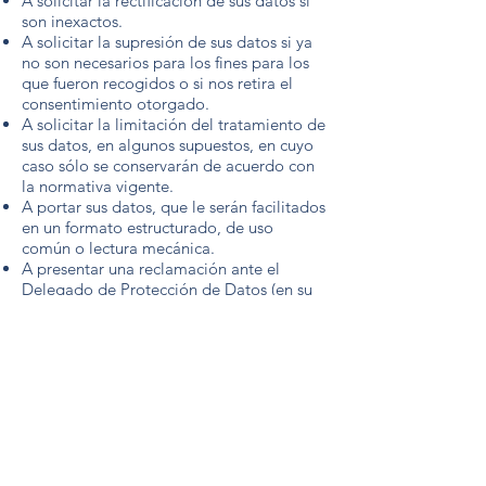
A solicitar la rectificación de sus datos si
son inexactos.
A solicitar la supresión de sus datos si ya
no son necesarios para los fines para los
que fueron recogidos o si nos retira el
consentimiento otorgado.
A solicitar la limitación del tratamiento de
sus datos, en algunos supuestos, en cuyo
caso sólo se conservarán de acuerdo con
la normativa vigente.
A portar sus datos, que le serán facilitados
en un formato estructurado, de uso
común o lectura mecánica.
A presentar una reclamación ante el
Delegado de Protección de Datos (en su
caso) o ante la Agencia Española de
Protección de Datos o autoridad de
control competente, si cree que no le
hemos atendido correctamente.
A revocar el consentimiento para cada
finalidad específica, sin que ello afecte a
licitud del tratamiento basado en el
consentimiento expreso.