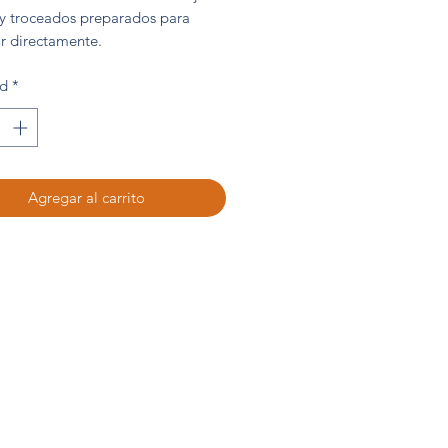
 y troceados preparados para
r directamente.
25 g
ad
*
Agregar al carrito