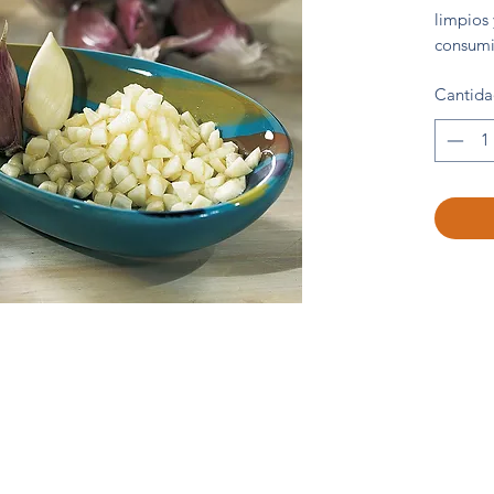
limpios
consumi
Bolsa 1
Cantid