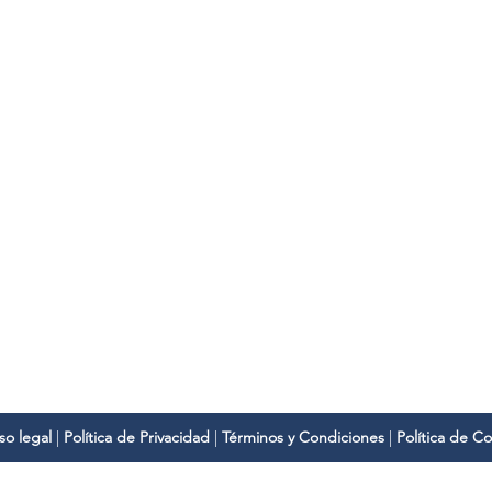
Dirección
C
Ctra. Benetússer-Paiporta, 64,
a
46200 Paiporta (Valencia)
Te
so legal
|
Política de Privacidad
|
Términos y Condiciones
|
Política de C