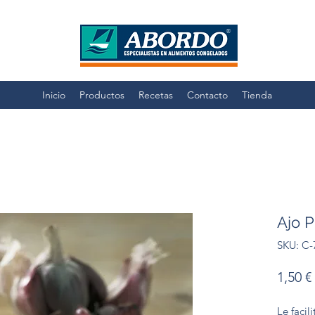
Inicio
Productos
Recetas
Contacto
Tienda
Ajo P
SKU: C-
1,50 €
Le facil