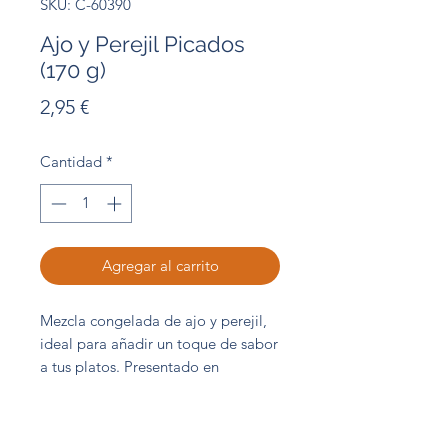
SKU: C-60390
Ajo y Perejil Picados
(170 g)
Precio
2,95 €
Cantidad
*
Agregar al carrito
Mezcla congelada de ajo y perejil,
ideal para añadir un toque de sabor
a tus platos. Presentado en
cómodos cubitos equivalentes a
una cucharada. Perfecta para
sazonar carnes, pescados o