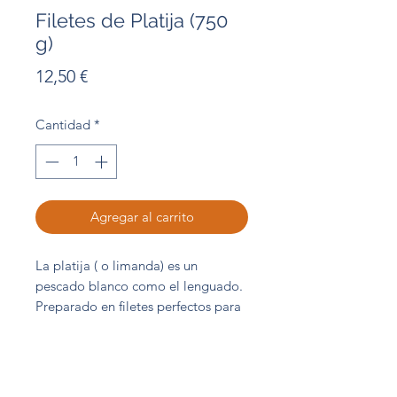
Filetes de Platija (750
g)
Precio
12,50 €
Cantidad
*
Agregar al carrito
La platija ( o limanda) es un
pescado blanco como el lenguado.
Preparado en filetes perfectos para
cocinar a la plancha, papillote...
(4/6 piezas) Bolsa 750 g
Abordo Central de Compras S.L.