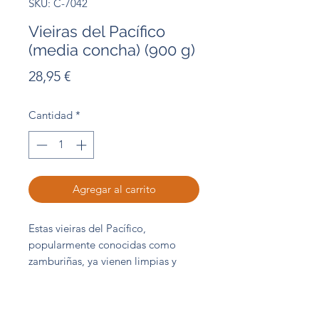
SKU: C-7042
Vieiras del Pacífico
(media concha) (900 g)
Precio
28,95 €
Cantidad
*
Agregar al carrito
Estas vieiras del Pacífico,
popularmente conocidas como
zamburiñas, ya vienen limpias y
depuradas.
(10/20 piezas/kg) Bolsa
900 g