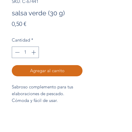
SKU: C-67441
salsa verde (30 g)
Precio
0,50 €
Cantidad
*
Agregar al carrito
Sabroso complemento para tus
elaboraciones de pescado.
Cómoda y fácil de usar.
Sobre 30 g
Abordo Central de Compras S.L.