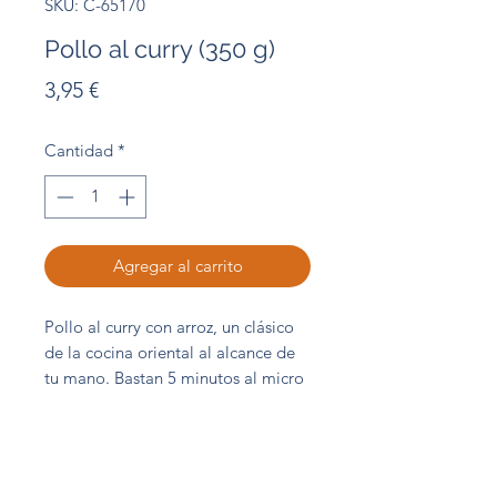
SKU: C-65170
Pollo al curry (350 g)
Precio
3,95 €
Cantidad
*
Agregar al carrito
Pollo al curry con arroz, un clásico
de la cocina oriental al alcance de
tu mano. Bastan 5 minutos al micro
sin necesidad de descongelar para
disfrutar de esta delicia.
Bandeja 395 g
Abordo Central de Compras S.L.