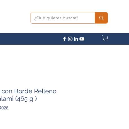
a con Borde Relleno
lami (465 g )
4028
Precio