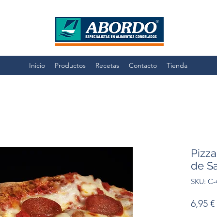
Inicio
Productos
Recetas
Contacto
Tienda
Pizz
de Sa
SKU: C-
6,95 €