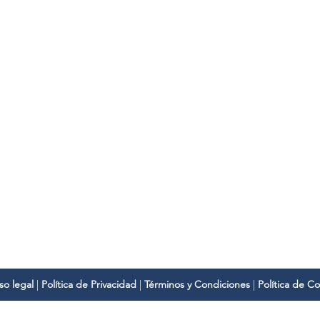
Dirección
C
Ctra. Benetússer-Paiporta, 64,
a
46200 Paiporta (Valencia)
Te
so legal
|
Política de Privacidad
|
Términos y Condiciones
|
Política de C