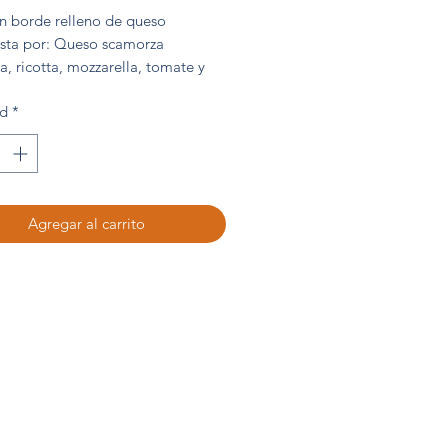
on borde relleno de queso
ta por: Queso scamorza
, ricotta, mozzarella, tomate y
ad
*
 450 g
Agregar al carrito