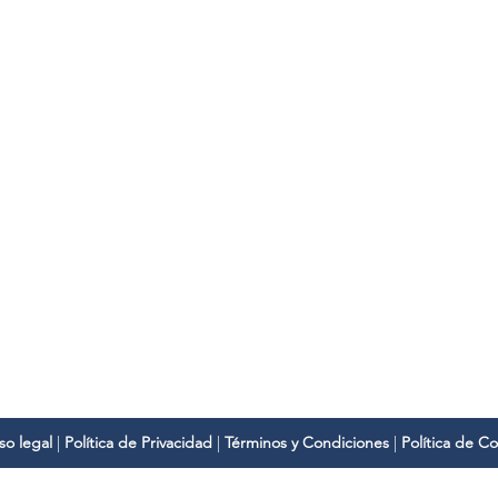
Dirección
C
Ctra. Benetússer-Paiporta, 64,
a
46200 Paiporta (Valencia)
Te
so legal
|
Política de Privacidad
|
Términos y Condiciones
|
Política de C