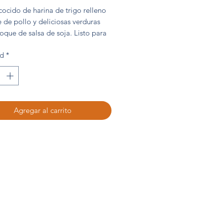
ocido de harina de trigo relleno
 de pollo y deliciosas verduras
oque de salsa de soja. Listo para
r en el microondas o bien en la
ad
*
a.
g) Estuche 160 g
Agregar al carrito