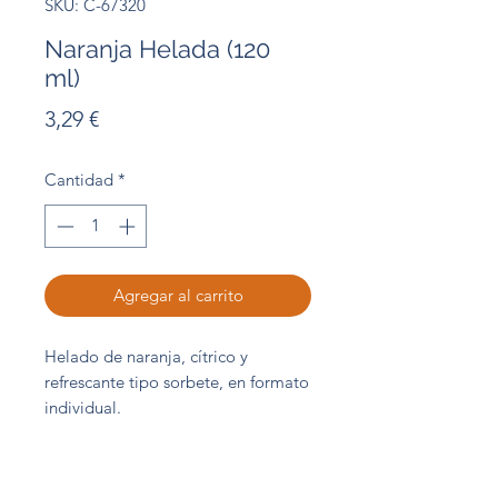
SKU: C-67320
Naranja Helada (120
ml)
Precio
3,29 €
Cantidad
*
Agregar al carrito
Helado de naranja, cítrico y
refrescante tipo sorbete, en formato
individual.
Unidad 120 ml