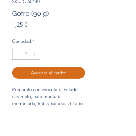
SKU: C-65440
Gofre (90 g)
Precio
1,25 €
Cantidad
*
Agregar al carrito
Prepáralo con chocolate, helado,
caramelo, nata montada,
mermelada, frutas, salados ¡Y todo
lo que se te ocurra!
Unidad 90 g
Abordo Central de Compras S.L.