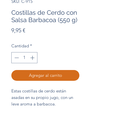
SKU: C-915
Costillas de Cerdo con
Salsa Barbacoa (550 g)
Precio
9,95 €
Cantidad
*
Agregar al carrito
Estas costillas de cerdo están
asadas en su propio jugo, con un
leve aroma a barbacoa.
Extraordinariamente buenas, muy
tiernas y con mucha carne.
Bolsa 550 g