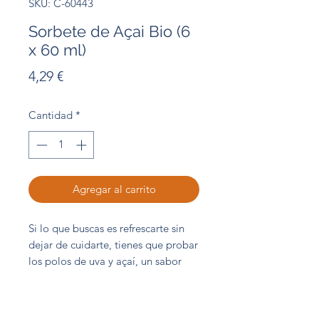
SKU: C-60443
Sorbete de Açai Bio (6
x 60 ml)
Precio
4,29 €
Cantidad
*
Agregar al carrito
Si lo que buscas es refrescarte sin
dejar de cuidarte, tienes que probar
los polos de uva y açaí, un sabor
único.
Estuche 6 unidades x 60 ml
/
0,72 €/u