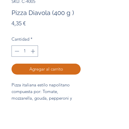
SKU: C-4005
Pizza Diavola (400 g )
Precio
4,35 €
Cantidad
*
Agregar al carrito
Pizza italiana estilo napolitano
compuesta por: Tomate,
mozzarella, gouda, pepperoni y
orégano.
Bandeja 400 g
Abordo Central de Compras S.L.