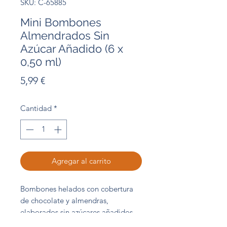
SKU: C-65885
Mini Bombones
Almendrados Sin
Azúcar Añadido (6 x
0,50 ml)
Precio
5,99 €
Cantidad
*
Agregar al carrito
Bombones helados con cobertura
de chocolate y almendras,
elaborados sin azúcares añadidos
para que disfrutes aún más.