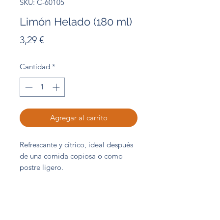
SKU: C-60105
Limón Helado (180 ml)
Precio
3,29 €
Cantidad
*
Agregar al carrito
Refrescante y cítrico, ideal después
de una comida copiosa o como
postre ligero.
Unidad 180 ml
Abordo Central de Compras S.L.