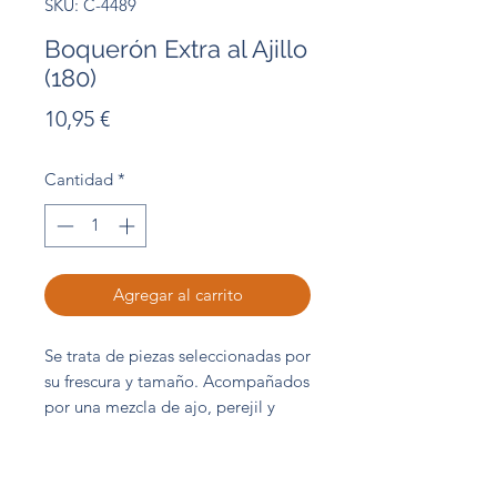
SKU: C-4489
Boquerón Extra al Ajillo
(180)
Precio
10,95 €
Cantidad
*
Agregar al carrito
Se trata de piezas seleccionadas por
su frescura y tamaño. Acompañados
por una mezcla de ajo, perejil y
aceite de girasol. Ofrecen una
satisfacción máxima cuando se
deshacen en boca, permitiendo una