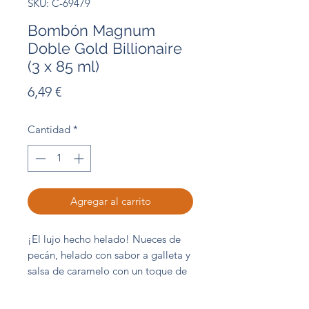
SKU: C-69479
Bombón Magnum
Doble Gold Billionaire
(3 x 85 ml)
Precio
6,49 €
Cantidad
*
Agregar al carrito
¡El lujo hecho helado! Nueces de
pecán, helado con sabor a galleta y
salsa de caramelo con un toque de
sal.
Estuche 3 unidades x 85 ml
/